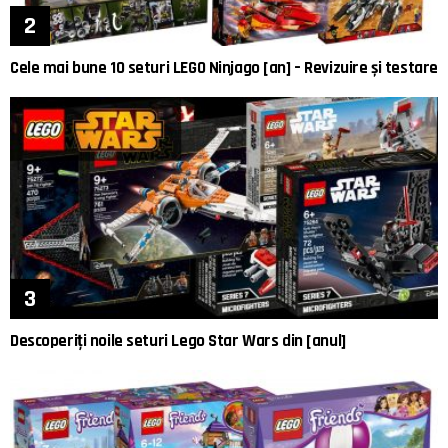
Cele mai bune 10 seturi LEGO Ninjago [an] – Revizuire și testare
Descoperiți noile seturi Lego Star Wars din [anul]