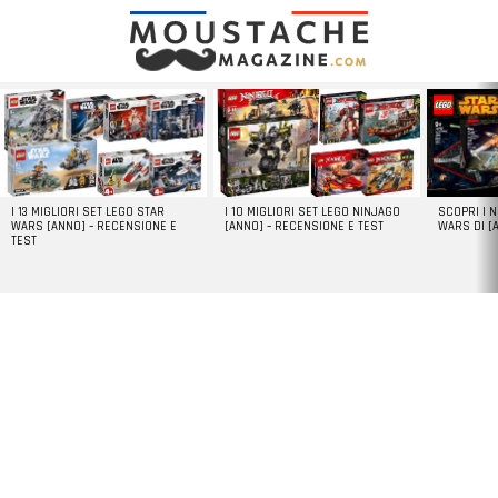
LATEST
STORIES
I 13 MIGLIORI SET LEGO STAR
I 10 MIGLIORI SET LEGO NINJAGO
SCOPRI I 
WARS [ANNO] – RECENSIONE E
[ANNO] – RECENSIONE E TEST
WARS DI [
TEST