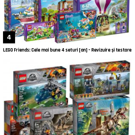
LEGO Friends: Cele mai bune 4 seturi [an] – Revizuire și testare