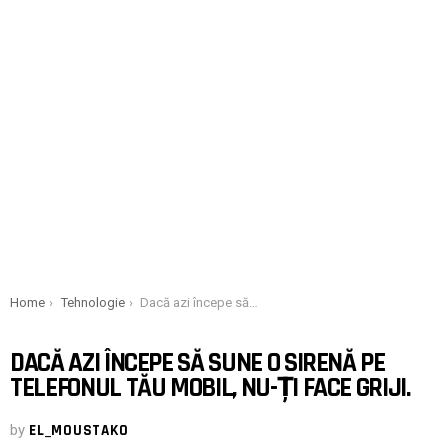
You are here:
Home
Tehnologie
Dacă azi începe să sune o sirenă pe telefonul tău mobil, nu-ți face griji.
DACĂ AZI ÎNCEPE SĂ SUNE O SIRENĂ PE
TELEFONUL TĂU MOBIL, NU-ȚI FACE GRIJI.
by
EL_MOUSTAKO