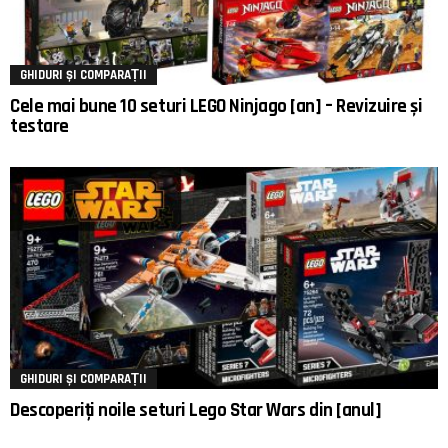
GHIDURI ȘI COMPARAȚII
Cele mai bune 10 seturi LEGO Ninjago [an] – Revizuire și
testare
GHIDURI ȘI COMPARAȚII
Descoperiți noile seturi Lego Star Wars din [anul]