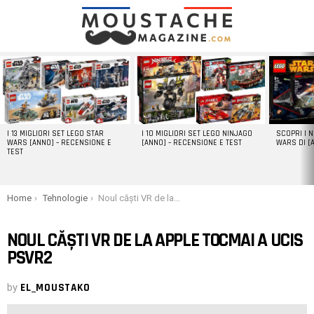
LATEST
STORIES
I 13 MIGLIORI SET LEGO STAR
I 10 MIGLIORI SET LEGO NINJAGO
SCOPRI I 
WARS [ANNO] – RECENSIONE E
[ANNO] – RECENSIONE E TEST
WARS DI [
TEST
You are here:
Home
Tehnologie
Noul căști VR de la Apple tocmai a ucis PSVR2
NOUL CĂȘTI VR DE LA APPLE TOCMAI A UCIS
PSVR2
by
EL_MOUSTAKO