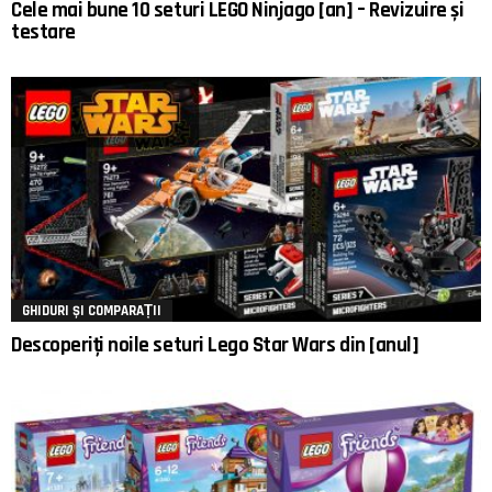
Cele mai bune 10 seturi LEGO Ninjago [an] – Revizuire și
testare
GHIDURI ȘI COMPARAȚII
Descoperiți noile seturi Lego Star Wars din [anul]