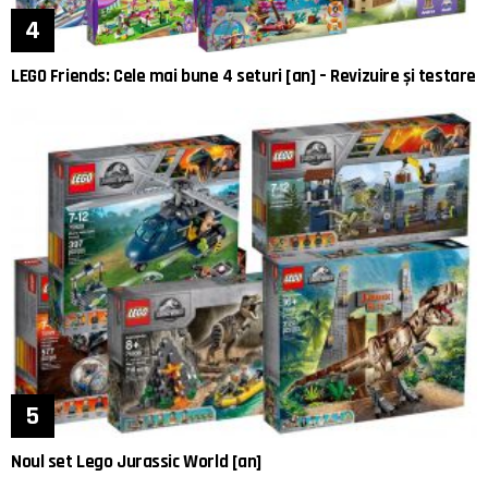
LEGO Friends: Cele mai bune 4 seturi [an] – Revizuire și testare
Noul set Lego Jurassic World [an]