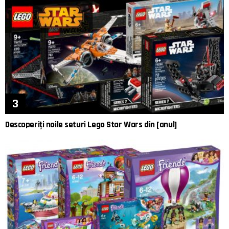
Descoperiți noile seturi Lego Star Wars din [anul]