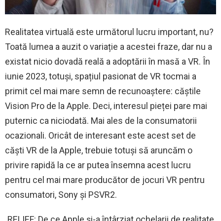
Realitatea virtuală este următorul lucru important, nu?
Toată lumea a auzit o variație a acestei fraze, dar nu a
existat nicio dovadă reală a adoptării în masă a VR. În
iunie 2023, totuși, spațiul pasionat de VR tocmai a
primit cel mai mare semn de recunoaștere: căștile
Vision Pro de la Apple. Deci, interesul pieței pare mai
puternic ca niciodată. Mai ales de la consumatorii
ocazionali. Oricât de interesant este acest set de
căști VR de la Apple, trebuie totuși să aruncăm o
privire rapidă la ce ar putea însemna acest lucru
pentru cel mai mare producător de jocuri VR pentru
consumatori, Sony și PSVR2.
RELIEF: De ce Apple și-a întârziat ochelarii de realitate