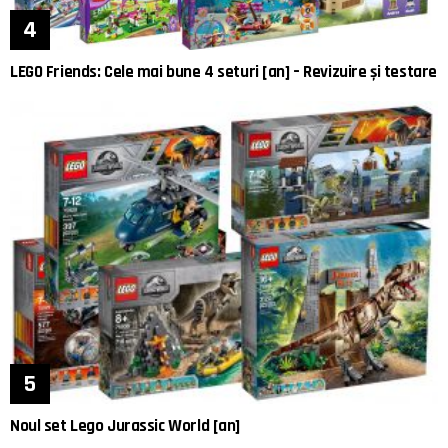
LEGO Friends: Cele mai bune 4 seturi [an] – Revizuire și testare
Noul set Lego Jurassic World [an]