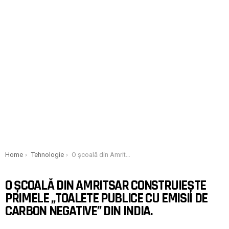
You are here:
Home
Tehnologie
O școală din Amritsar construiește primele „toalete publice cu emisii de carbon negative” din India.
O ȘCOALĂ DIN AMRITSAR CONSTRUIEȘTE
PRIMELE „TOALETE PUBLICE CU EMISII DE
CARBON NEGATIVE” DIN INDIA.