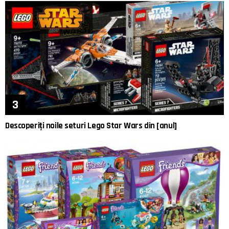
Descoperiți noile seturi Lego Star Wars din [anul]