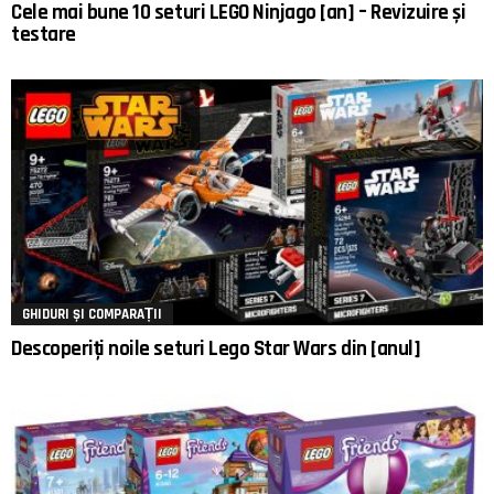
Cele mai bune 10 seturi LEGO Ninjago [an] – Revizuire și
testare
GHIDURI ȘI COMPARAȚII
Descoperiți noile seturi Lego Star Wars din [anul]