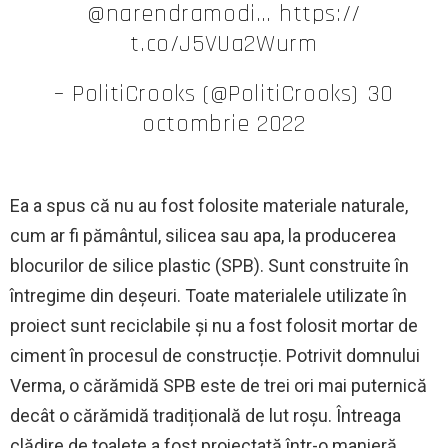
@narendramodi… https://
t.co/J5VUa2Wurm
– PolitiCrooks (@PolitiCrooks) 30
octombrie 2022
Ea a spus că nu au fost folosite materiale naturale,
cum ar fi pământul, silicea sau apa, la producerea
blocurilor de silice plastic (SPB). Sunt construite în
întregime din deșeuri. Toate materialele utilizate în
proiect sunt reciclabile și nu a fost folosit mortar de
ciment în procesul de construcție. Potrivit domnului
Verma, o cărămidă SPB este de trei ori mai puternică
decât o cărămidă tradițională de lut roșu. Întreaga
clădire de toalete a fost proiectată într-o manieră