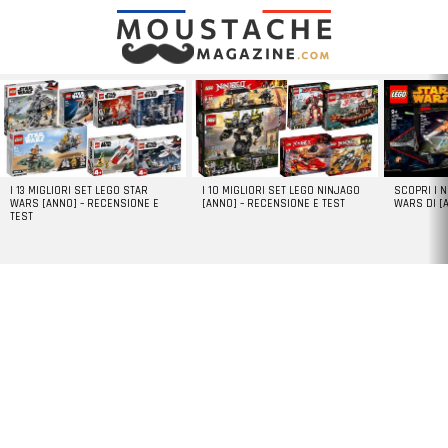
LATEST
STORIES
I 13 MIGLIORI SET LEGO STAR
I 10 MIGLIORI SET LEGO NINJAGO
SCOPRI I 
WARS [ANNO] – RECENSIONE E
[ANNO] – RECENSIONE E TEST
WARS DI [
TEST