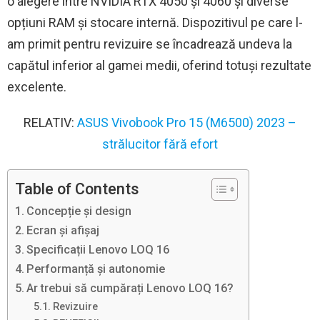
o alegere între NVIDIA RTX 4050 și 4060 și diverse
opțiuni RAM și stocare internă. Dispozitivul pe care l-
am primit pentru revizuire se încadrează undeva la
capătul inferior al gamei medii, oferind totuși rezultate
excelente.
RELATIV:
ASUS Vivobook Pro 15 (M6500) 2023 –
strălucitor fără efort
Table of Contents
Concepție și design
Ecran și afișaj
Specificații Lenovo LOQ 16
Performanță și autonomie
Ar trebui să cumpărați Lenovo LOQ 16?
Revizuire