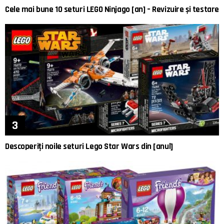
Cele mai bune 10 seturi LEGO Ninjago [an] – Revizuire și testare
Descoperiți noile seturi Lego Star Wars din [anul]