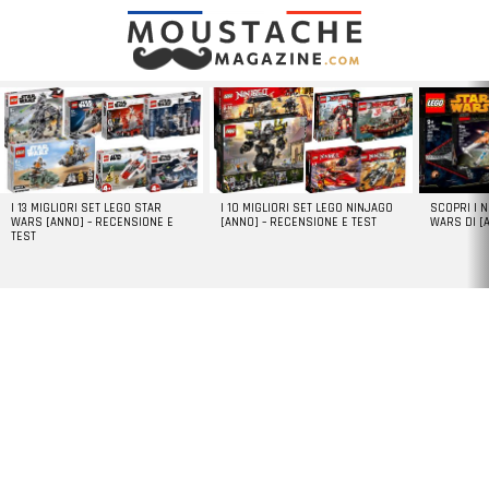
LATEST
STORIES
I 13 MIGLIORI SET LEGO STAR
I 10 MIGLIORI SET LEGO NINJAGO
SCOPRI I 
WARS [ANNO] – RECENSIONE E
[ANNO] – RECENSIONE E TEST
WARS DI [
TEST