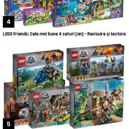
LEGO Friends: Cele mai bune 4 seturi [an] – Revizuire și testare