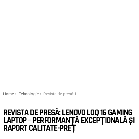
You are here:
Home
Tehnologie
Revista de presă: Lenovo LOQ 16 Gaming Laptop – Performanță excepțională și raport calitate-preț
REVISTA DE PRESĂ: LENOVO LOQ 16 GAMING
LAPTOP – PERFORMANȚĂ EXCEPȚIONALĂ ȘI
RAPORT CALITATE-PREȚ