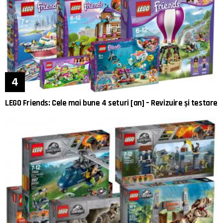
LEGO Friends: Cele mai bune 4 seturi [an] – Revizuire și testare