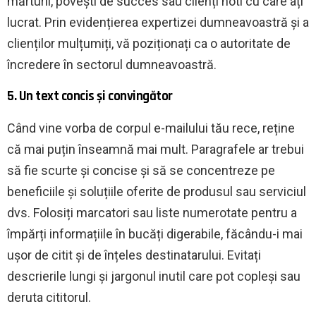
mărturii, povești de succes sau clienți noti cu care ați
lucrat. Prin evidențierea expertizei dumneavoastră și a
clienților mulțumiți, vă poziționați ca o autoritate de
încredere în sectorul dumneavoastră.
5. Un text concis și convingător
Când vine vorba de corpul e-mailului tău rece, reține
că mai puțin înseamnă mai mult. Paragrafele ar trebui
să fie scurte și concise și să se concentreze pe
beneficiile și soluțiile oferite de produsul sau serviciul
dvs. Folosiți marcatori sau liste numerotate pentru a
împărți informațiile în bucăți digerabile, făcându-i mai
ușor de citit și de înțeles destinatarului. Evitați
descrierile lungi și jargonul inutil care pot copleși sau
deruta cititorul.