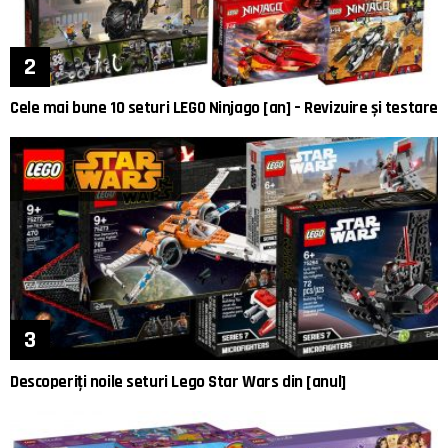
Cele mai bune 10 seturi LEGO Ninjago [an] – Revizuire și testare
Descoperiți noile seturi Lego Star Wars din [anul]