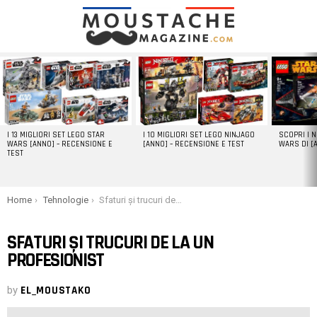
LATEST
STORIES
I 13 MIGLIORI SET LEGO STAR
I 10 MIGLIORI SET LEGO NINJAGO
SCOPRI I 
WARS [ANNO] – RECENSIONE E
[ANNO] – RECENSIONE E TEST
WARS DI [
TEST
You are here:
Home
Tehnologie
Sfaturi și trucuri de la un profesionist
SFATURI ȘI TRUCURI DE LA UN
PROFESIONIST
by
EL_MOUSTAKO