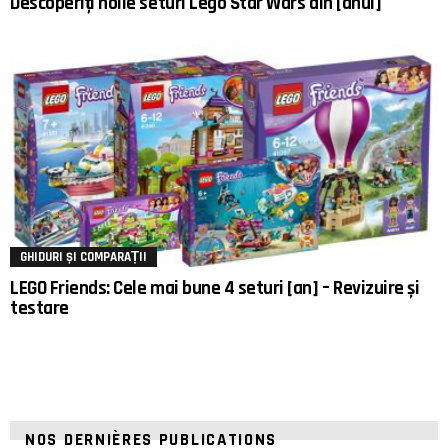
Descoperiți noile seturi Lego Star Wars din [anul]
GHIDURI ȘI COMPARAȚII
LEGO Friends: Cele mai bune 4 seturi [an] – Revizuire și
testare
NOS DERNIÈRES PUBLICATIONS