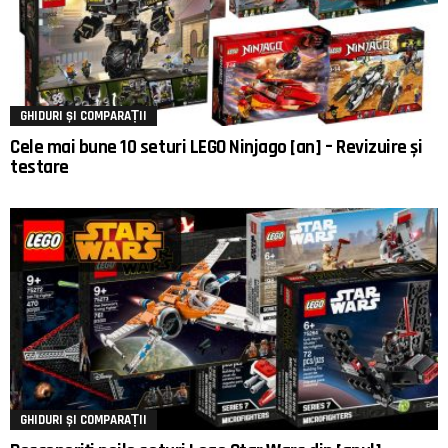
GHIDURI ȘI COMPARAȚII
Cele mai bune 10 seturi LEGO Ninjago [an] – Revizuire și
testare
GHIDURI ȘI COMPARAȚII