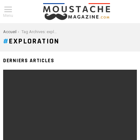
Menu
You are here:
Accueil
Tag Archives: exploration
EXPLORATION
DERNIERS ARTICLES