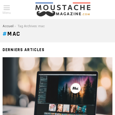
Menu
You are here:
Accueil
Tag Archives: mac
MAC
DERNIERS ARTICLES