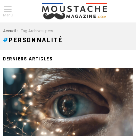
Menu
You are here:
Accueil
Tag Archives: personnalité
PERSONNALITÉ
DERNIERS ARTICLES