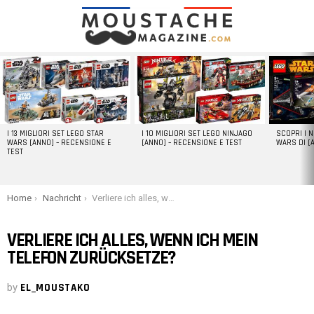
LATEST
STORIES
I 13 MIGLIORI SET LEGO STAR
I 10 MIGLIORI SET LEGO NINJAGO
SCOPRI I 
WARS [ANNO] – RECENSIONE E
[ANNO] – RECENSIONE E TEST
WARS DI [
TEST
You are here:
Home
Nachricht
Verliere ich alles, wenn ich mein Telefon zurücksetze?
VERLIERE ICH ALLES, WENN ICH MEIN
TELEFON ZURÜCKSETZE?
by
EL_MOUSTAKO