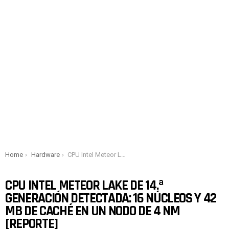
You are here:
Home
Hardware
CPU Intel Meteor Lake de 14.ª generación detectada: 16 núcleos y 42 MB de caché en un nodo de 4 nm [Reporte]
CPU INTEL METEOR LAKE DE 14.ª
GENERACIÓN DETECTADA: 16 NÚCLEOS Y 42
MB DE CACHÉ EN UN NODO DE 4 NM
[REPORTE]