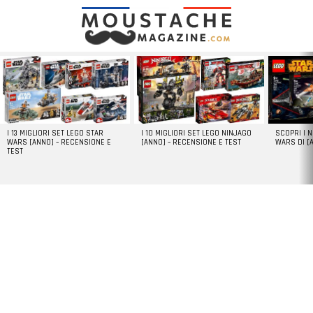
LATEST
STORIES
I 13 MIGLIORI SET LEGO STAR
I 10 MIGLIORI SET LEGO NINJAGO
SCOPRI I 
WARS [ANNO] – RECENSIONE E
[ANNO] – RECENSIONE E TEST
WARS DI [
TEST