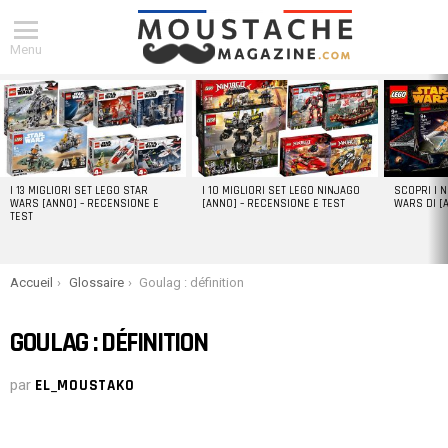
Menu
DERNIERS
ARTICLES
I 13 MIGLIORI SET LEGO STAR
I 10 MIGLIORI SET LEGO NINJAGO
SCOPRI I 
WARS [ANNO] – RECENSIONE E
[ANNO] – RECENSIONE E TEST
WARS DI [
TEST
You are here:
Accueil
Glossaire
Goulag : définition
GOULAG : DÉFINITION
par
EL_MOUSTAKO