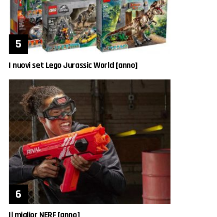
I nuovi set Lego Jurassic World [anno]
Il miglior NERF [anno]