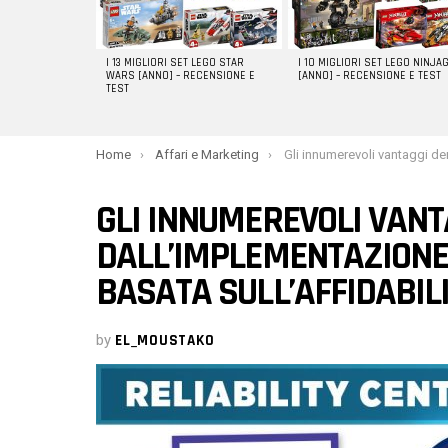
I 13 MIGLIORI SET LEGO STAR
I 10 MIGLIORI SET LEGO NINJA
WARS [ANNO] – RECENSIONE E
[ANNO] – RECENSIONE E TEST
TEST
You are here:
Home
Affari e Marketing
Gli innumerevoli vantaggi derivanti dall’implementazione di una manutenzi
GLI INNUMEREVOLI VANT
DALL’IMPLEMENTAZIONE
BASATA SULL’AFFIDABIL
by
EL_MOUSTAKO