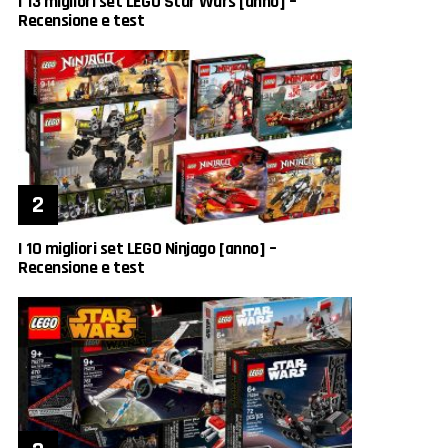
I 13 migliori set LEGO Star Wars [anno] –
Recensione e test
I 10 migliori set LEGO Ninjago [anno] –
Recensione e test