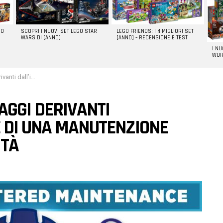
GO
SCOPRI I NUOVI SET LEGO STAR
LEGO FRIENDS: I 4 MIGLIORI SET
WARS DI [ANNO]
[ANNO] – RECENSIONE E TEST
I N
WOR
one basata sull’affidabilità
AGGI DERIVANTI
 DI UNA MANUTENZIONE
ITÀ