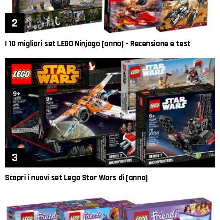
I 10 migliori set LEGO Ninjago [anno] – Recensione e test
Scopri i nuovi set Lego Star Wars di [anno]