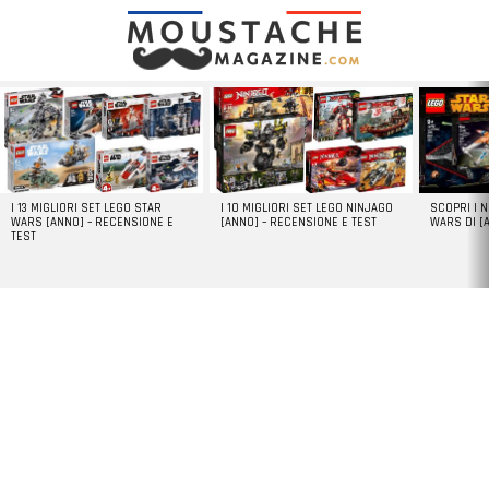
LATEST
STORIES
I 13 MIGLIORI SET LEGO STAR
I 10 MIGLIORI SET LEGO NINJAGO
SCOPRI I 
WARS [ANNO] – RECENSIONE E
[ANNO] – RECENSIONE E TEST
WARS DI [
TEST