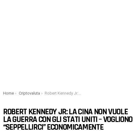
You are here:
Home
Criptovaluta
Robert Kennedy Jr: La Cina non vuole la guerra con gli Stati Uniti – Vogliono “seppellirci” economicamente
ROBERT KENNEDY JR: LA CINA NON VUOLE
LA GUERRA CON GLI STATI UNITI – VOGLIONO
“SEPPELLIRCI” ECONOMICAMENTE