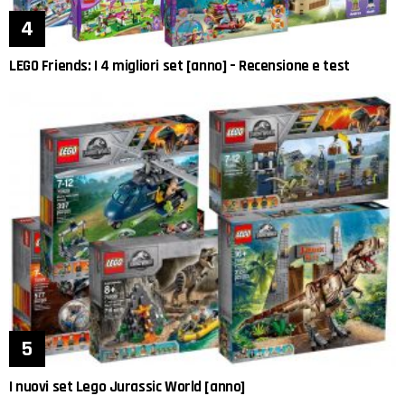
LEGO Friends: I 4 migliori set [anno] – Recensione e test
I nuovi set Lego Jurassic World [anno]