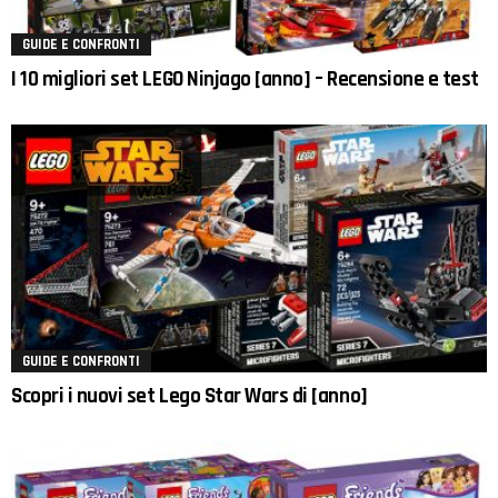
GUIDE E CONFRONTI
I 10 migliori set LEGO Ninjago [anno] – Recensione e test
GUIDE E CONFRONTI
Scopri i nuovi set Lego Star Wars di [anno]