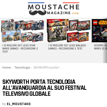
LATEST
STORIES
I 13 MIGLIORI SET LEGO STAR
I 10 MIGLIORI SET LEGO NINJAGO
SCOPRI I 
WARS [ANNO] – RECENSIONE E
[ANNO] – RECENSIONE E TEST
WARS DI [
TEST
You are here:
Home
Tecnologia
SKYWORTH porta tecnologia all’avanguardia al suo festival televisivo globale
SKYWORTH PORTA TECNOLOGIA
ALL’AVANGUARDIA AL SUO FESTIVAL
TELEVISIVO GLOBALE
by
EL_MOUSTAKO