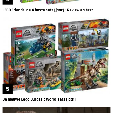
LEGO Friends: de 4 beste sets [jaar] – Review en test
De nieuwe Lego Jurassic World-sets [jaar]