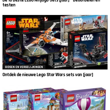
De 10 beste LEGO Ninjago-sets [jaar] – beoordelen en
testen
GIDSEN EN VERGELIJKINGEN
Ontdek de nieuwe Lego Star Wars sets van [jaar]