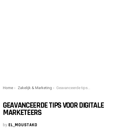
You are here:
Home
Zakelijk & Marketing
Geavanceerde tips voor digitale marketeers
GEAVANCEERDE TIPS VOOR DIGITALE
MARKETEERS
by
EL_MOUSTAKO