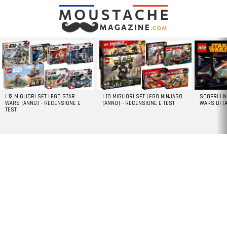
LATEST
STORIES
I 13 MIGLIORI SET LEGO STAR
I 10 MIGLIORI SET LEGO NINJAGO
SCOPRI I 
WARS [ANNO] – RECENSIONE E
[ANNO] – RECENSIONE E TEST
WARS DI [
TEST