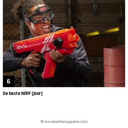
De beste NERF [jaar]
© moustachemagazine.com