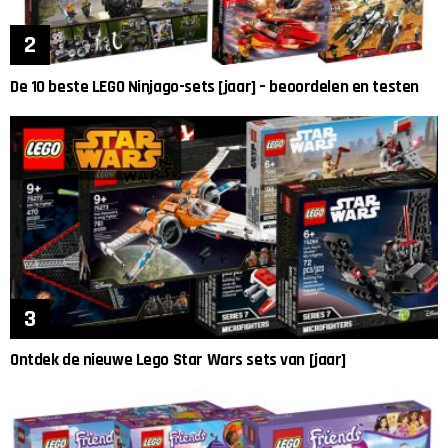
De 10 beste LEGO Ninjago-sets [jaar] – beoordelen en testen
Ontdek de nieuwe Lego Star Wars sets van [jaar]