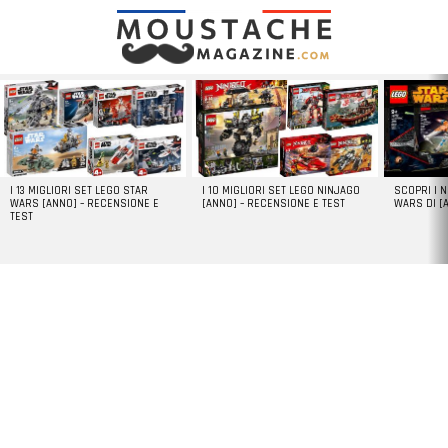
LATEST
STORIES
I 13 MIGLIORI SET LEGO STAR
I 10 MIGLIORI SET LEGO NINJAGO
SCOPRI I 
WARS [ANNO] – RECENSIONE E
[ANNO] – RECENSIONE E TEST
WARS DI [
TEST