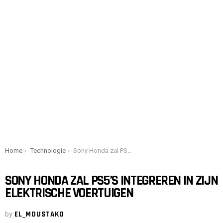
You are here:
Home
Technologie
Sony Honda zal PS5’s integreren in zijn elektrische voertuigen
SONY HONDA ZAL PS5’S INTEGREREN IN ZIJN
ELEKTRISCHE VOERTUIGEN
by
EL_MOUSTAKO