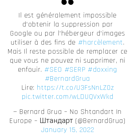
Il est généralement impossible
d'obtenir la suppression par
Google ou par l'hébergeur d'images
utiliser à des fins de
#harcèlement
.
Mais Il reste possible de remplacer ce
que vous ne pouvez ni supprimer, ni
enfouir.
#SEO
#SERP
#doxxing
#BernardGrua
Lire:
https://t.co/U3FsNnLZ0z
pic.twitter.com/wLDUQVxWkd
— Bernard Grua – No Shtandart In
Europe – Штандарт (@BernardGrua)
January 15, 2022