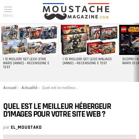
Menu
DERNIERS
ARTICLES
I 13 MIGLIORI SET LEGO STAR
I 10 MIGLIORI SET LEGO NINJAGO
SCOPRI I 
WARS [ANNO] – RECENSIONE E
[ANNO] – RECENSIONE E TEST
WARS DI [
TEST
You are here:
Accueil
Actualité
Quel est le meilleur hébergeur d’images pour votre site web ?
QUEL EST LE MEILLEUR HÉBERGEUR
D’IMAGES POUR VOTRE SITE WEB ?
par
EL_MOUSTAKO