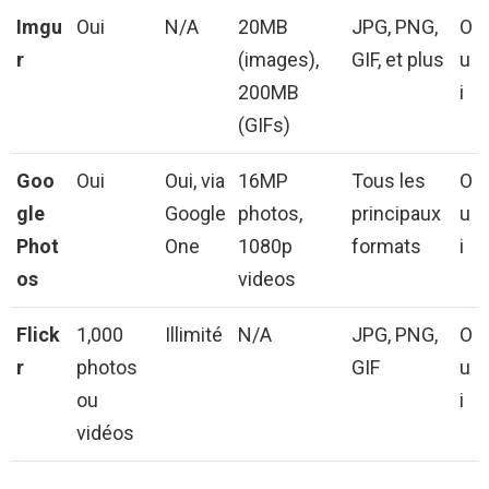
Imgu
Oui
N/A
20MB
JPG, PNG,
O
r
(images),
GIF, et plus
u
200MB
i
(GIFs)
Goo
Oui
Oui, via
16MP
Tous les
O
gle
Google
photos,
principaux
u
Phot
One
1080p
formats
i
os
videos
Flick
1,000
Illimité
N/A
JPG, PNG,
O
r
photos
GIF
u
ou
i
vidéos