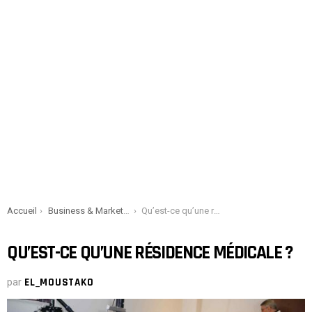
You are here:
Accueil
Business & Marketing
Qu’est-ce qu’une résidence médicale ?
QU’EST-CE QU’UNE RÉSIDENCE MÉDICALE ?
par
EL_MOUSTAKO