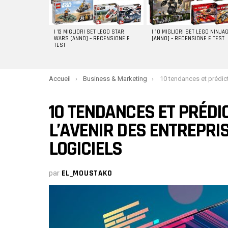
I 13 MIGLIORI SET LEGO STAR
I 10 MIGLIORI SET LEGO NINJA
WARS [ANNO] – RECENSIONE E
[ANNO] – RECENSIONE E TEST
TEST
You are here:
Accueil
Business & Marketing
10 tendances et prédictions qui définissent l’avenir des 
10 TENDANCES ET PRÉDI
L’AVENIR DES ENTREPRI
LOGICIELS
par
EL_MOUSTAKO