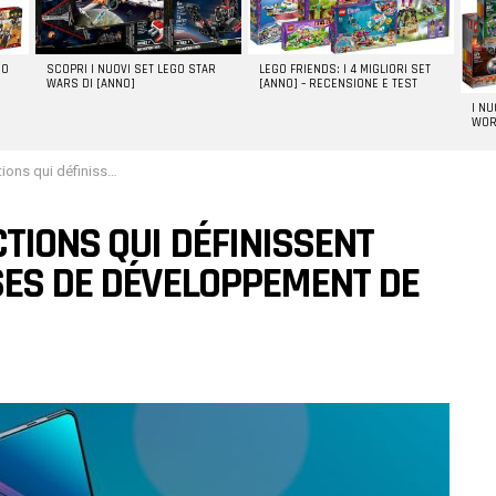
GO
SCOPRI I NUOVI SET LEGO STAR
LEGO FRIENDS: I 4 MIGLIORI SET
WARS DI [ANNO]
[ANNO] – RECENSIONE E TEST
I N
WOR
entreprises de développement de logiciels
CTIONS QUI DÉFINISSENT
SES DE DÉVELOPPEMENT DE