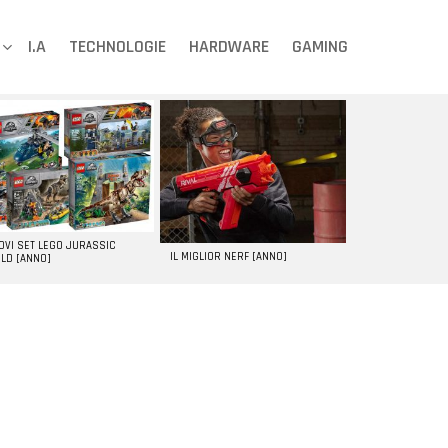
I.A
TECHNOLOGIE
HARDWARE
GAMING
UOVI SET LEGO JURASSIC
IL MIGLIOR NERF [ANNO]
LD [ANNO]