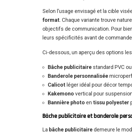
Selon l’usage envisagé et la cible visée
format
. Chaque variante trouve natur
objectifs de communication. Pour bien 
leurs spécificités avant de commande
Ci-dessous, un aperçu des options les
Bâche publicitaire
standard PVC o
Banderole personnalisée
microperf
Calicot
léger idéal pour décor tempo
Kakemono
vertical pour suspension
Bannière photo
en
tissu polyester
p
Bâche publicitaire et banderole pers
La
bâche publicitaire
demeure le modèl