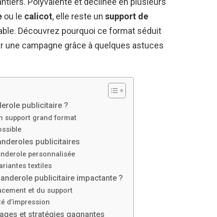
tiers. Polyvalente et déclinée en plusieurs
e
ou le
calicot
, elle reste un
support de
ble. Découvrez pourquoi ce format séduit
ir une campagne grâce à quelques astuces
role publicitaire ?
un support grand format
ossible
anderoles publicitaires
banderole personnalisée
riantes textiles
nderole publicitaire impactante ?
acement et du support
ité d’impression
sages et stratégies gagnantes