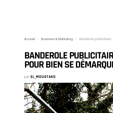
You are here:
Accueil
Business & Marketing
Banderole publicitaire : conseils et a
BANDEROLE PUBLICITAIR
POUR BIEN SE DÉMARQU
par
EL_MOUSTAKO