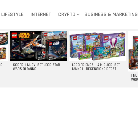
LIFESTYLE
INTERNET
CRYPTO
BUSINESS & MARKETING
GO
SCOPRI I NUOVI SET LEGO STAR
LEGO FRIENDS: I 4 MIGLIORI SET
WARS DI [ANNO]
[ANNO] – RECENSIONE E TEST
I N
WOR