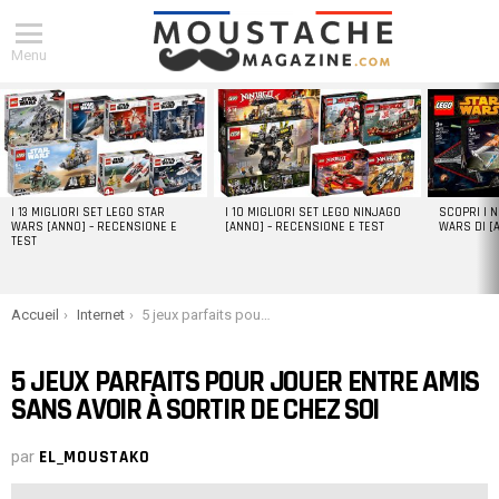
Menu
DERNIERS
ARTICLES
I 13 MIGLIORI SET LEGO STAR
I 10 MIGLIORI SET LEGO NINJAGO
SCOPRI I 
WARS [ANNO] – RECENSIONE E
[ANNO] – RECENSIONE E TEST
WARS DI [
TEST
You are here:
Accueil
Internet
5 jeux parfaits pour jouer entre amis sans avoir à sortir de chez soi
5 JEUX PARFAITS POUR JOUER ENTRE AMIS
SANS AVOIR À SORTIR DE CHEZ SOI
par
EL_MOUSTAKO