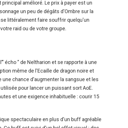
t principal amélioré. Le prix à payer est un
ersonnage un peu de dégâts d'Ombre sur la
se littéralement faire souffrir quelqu'un
votre raid ou de votre groupe.
l’” écho ” de Neltharion et se rapporte à une
cription même de l'Ecaille de dragon noire et
ne une chance d'augmenter la sangsue et les
 utilisée pour lancer un puissant sort AoE.
tes et une exigence inhabituelle : courir 15
tique spectaculaire en plus d'un buff agréable
. Ce buff est suivi d'un bel effet visuel : des