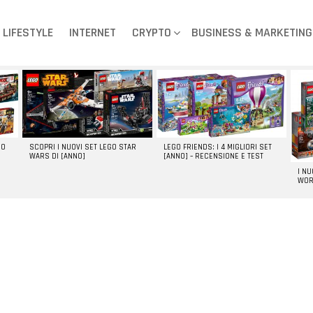
LIFESTYLE
INTERNET
CRYPTO
BUSINESS & MARKETING
GO
SCOPRI I NUOVI SET LEGO STAR
LEGO FRIENDS: I 4 MIGLIORI SET
WARS DI [ANNO]
[ANNO] – RECENSIONE E TEST
I N
WOR