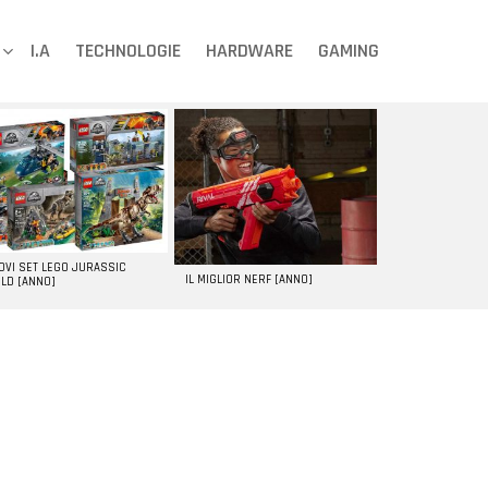
I.A
TECHNOLOGIE
HARDWARE
GAMING
UOVI SET LEGO JURASSIC
IL MIGLIOR NERF [ANNO]
LD [ANNO]