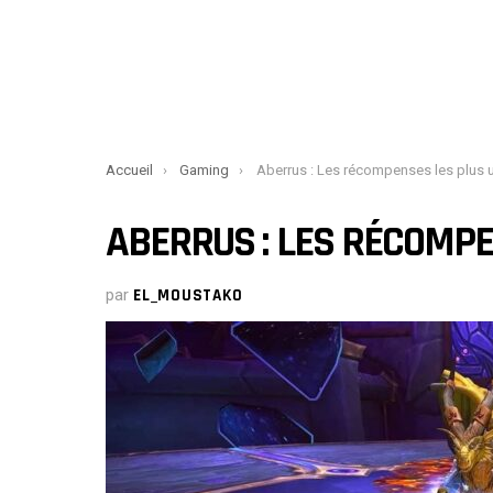
You are here:
Accueil
Gaming
Aberrus : Les récompenses les plus uniqu
ABERRUS : LES RÉCOMPE
par
EL_MOUSTAKO