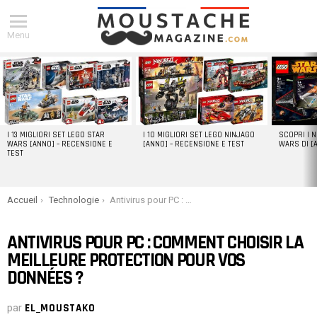
Menu
DERNIERS
ARTICLES
I 13 MIGLIORI SET LEGO STAR
I 10 MIGLIORI SET LEGO NINJAGO
SCOPRI I 
WARS [ANNO] – RECENSIONE E
[ANNO] – RECENSIONE E TEST
WARS DI [
TEST
You are here:
Accueil
Technologie
Antivirus pour PC : comment choisir la meilleure protection pour vos données ?
ANTIVIRUS POUR PC : COMMENT CHOISIR LA
MEILLEURE PROTECTION POUR VOS
DONNÉES ?
par
EL_MOUSTAKO