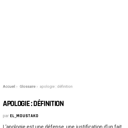
You are here:
Accueil
Glossaire
apologie : définition
APOLOGIE : DÉFINITION
par
EL_MOUSTAKO
L’apologie est une défense, une justification d’un fait,