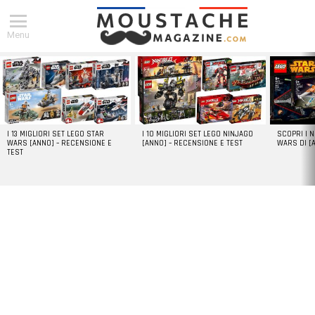
Menu
DERNIERS
ARTICLES
I 13 MIGLIORI SET LEGO STAR
I 10 MIGLIORI SET LEGO NINJAGO
SCOPRI I 
WARS [ANNO] – RECENSIONE E
[ANNO] – RECENSIONE E TEST
WARS DI [
TEST