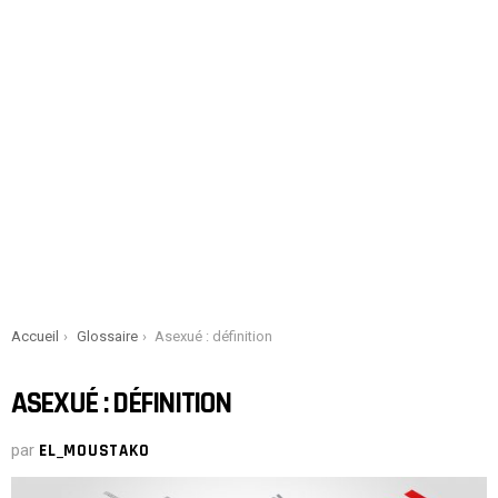
You are here:
Accueil
Glossaire
Asexué : définition
ASEXUÉ : DÉFINITION
par
EL_MOUSTAKO