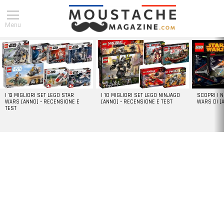
Menu
DERNIERS
ARTICLES
I 13 MIGLIORI SET LEGO STAR
I 10 MIGLIORI SET LEGO NINJAGO
SCOPRI I 
WARS [ANNO] – RECENSIONE E
[ANNO] – RECENSIONE E TEST
WARS DI [
TEST