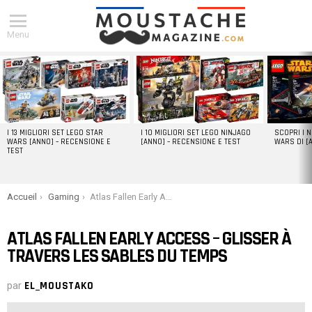
Menu
DERNIERS
ARTICLES
I 13 MIGLIORI SET LEGO STAR
I 10 MIGLIORI SET LEGO NINJAGO
SCOPRI I 
WARS [ANNO] – RECENSIONE E
[ANNO] – RECENSIONE E TEST
WARS DI [
TEST
You are here:
Accueil
Gaming
Atlas Fallen Early Access – Glisser à travers les sables du temps
ATLAS FALLEN EARLY ACCESS – GLISSER À
TRAVERS LES SABLES DU TEMPS
par
EL_MOUSTAKO