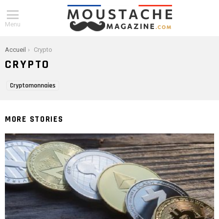
Menu
You are here:
Accueil
Crypto
CRYPTO
SUBTERMS
Cryptomonnaies
MORE STORIES