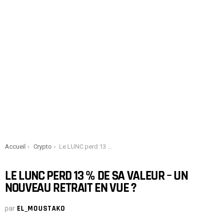
You are here:
Accueil
Crypto
Le LUNC perd 13 % de sa valeur – un nouveau retrait en vue ?
LE LUNC PERD 13 % DE SA VALEUR – UN
NOUVEAU RETRAIT EN VUE ?
par
EL_MOUSTAKO