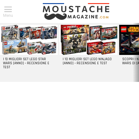
Menu
DERNIERS
ARTICLES
I 13 MIGLIORI SET LEGO STAR
I 10 MIGLIORI SET LEGO NINJAGO
SCOPRI I 
WARS [ANNO] – RECENSIONE E
[ANNO] – RECENSIONE E TEST
WARS DI [
TEST