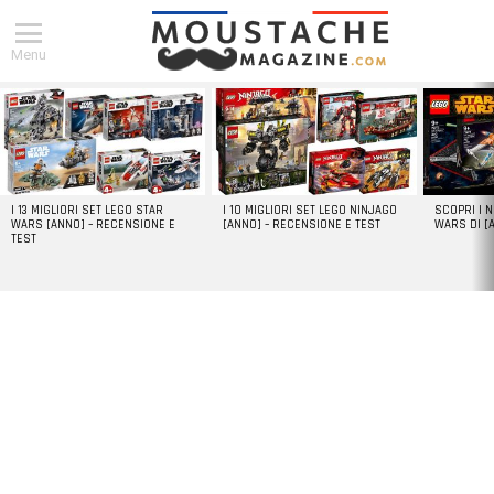
Menu
DERNIERS
ARTICLES
I 13 MIGLIORI SET LEGO STAR
I 10 MIGLIORI SET LEGO NINJAGO
SCOPRI I 
WARS [ANNO] – RECENSIONE E
[ANNO] – RECENSIONE E TEST
WARS DI [
TEST