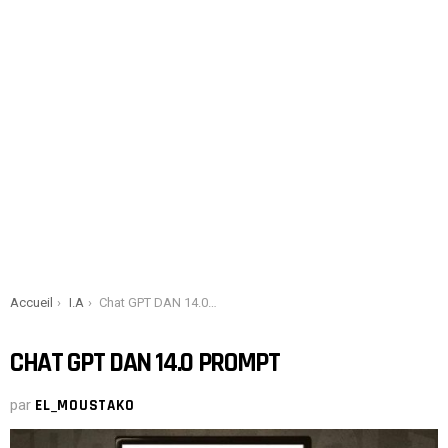
You are here:
Accueil
I.A
Chat GPT DAN 14.0 Prompt
CHAT GPT DAN 14.0 PROMPT
par
EL_MOUSTAKO