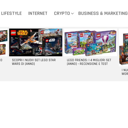
LIFESTYLE
INTERNET
CRYPTO
BUSINESS & MARKETING
GO
SCOPRI I NUOVI SET LEGO STAR
LEGO FRIENDS: I 4 MIGLIORI SET
WARS DI [ANNO]
[ANNO] – RECENSIONE E TEST
I N
WOR