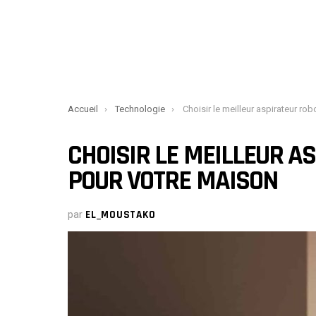
You are here:
Accueil
Technologie
Choisir le meilleur aspirateur robot Xiaomi pour vo
CHOISIR LE MEILLEUR A
POUR VOTRE MAISON
par
EL_MOUSTAKO