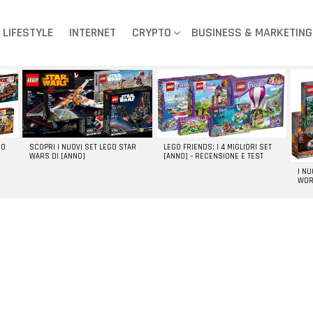
LIFESTYLE
INTERNET
CRYPTO
BUSINESS & MARKETING
GO
SCOPRI I NUOVI SET LEGO STAR
LEGO FRIENDS: I 4 MIGLIORI SET
WARS DI [ANNO]
[ANNO] – RECENSIONE E TEST
I N
WOR