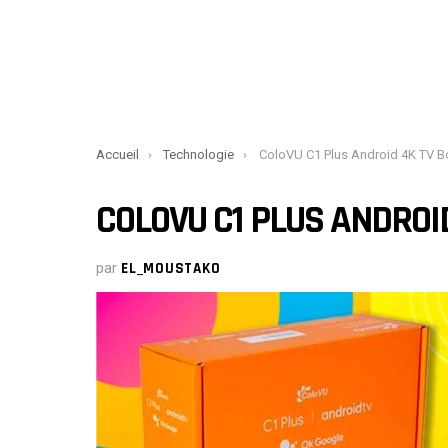
You are here:
Accueil
Technologie
ColoVU C1 Plus Android 4K TV B
COLOVU C1 PLUS ANDROI
par
EL_MOUSTAKO