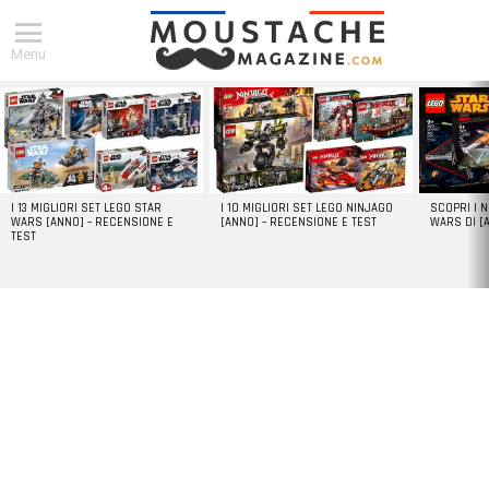
Menu
DERNIERS
ARTICLES
I 13 MIGLIORI SET LEGO STAR
I 10 MIGLIORI SET LEGO NINJAGO
SCOPRI I 
WARS [ANNO] – RECENSIONE E
[ANNO] – RECENSIONE E TEST
WARS DI [
TEST