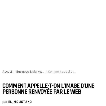
You are here:
Accueil
Business & Marketing
Comment appelle-t-on l’image d’une personne renvoyée par le web
COMMENT APPELLE-T-ON L’IMAGE D’UNE
PERSONNE RENVOYÉE PAR LE WEB
par
EL_MOUSTAKO