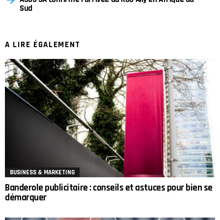
Sud
A LIRE ÉGALEMENT
BUSINESS & MARKETING
Banderole publicitaire : conseils et astuces pour bien se
démarquer