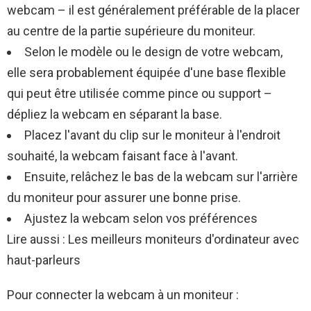
webcam – il est généralement préférable de la placer
au centre de la partie supérieure du moniteur.
Selon le modèle ou le design de votre webcam,
elle sera probablement équipée d'une base flexible
qui peut être utilisée comme pince ou support –
dépliez la webcam en séparant la base.
Placez l'avant du clip sur le moniteur à l'endroit
souhaité, la webcam faisant face à l'avant.
Ensuite, relâchez le bas de la webcam sur l'arrière
du moniteur pour assurer une bonne prise.
Ajustez la webcam selon vos préférences
Lire aussi : Les meilleurs moniteurs d'ordinateur avec
haut-parleurs
Pour connecter la webcam à un moniteur :