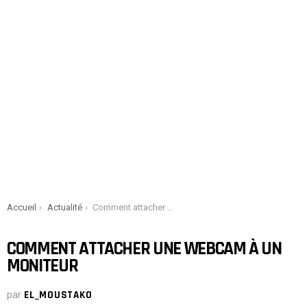
You are here:
Accueil
Actualité
Comment attacher une webcam à un moniteur
COMMENT ATTACHER UNE WEBCAM À UN
MONITEUR
par
EL_MOUSTAKO