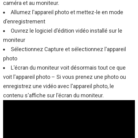
caméra et au moniteur.
Allumez l'appareil photo et mettez-le en mode
d'enregistrement
Ouvrez le logiciel d'édition vidéo installé sur le
moniteur
Sélectionnez Capture et sélectionnez l'appareil
photo
L'écran du moniteur voit désormais tout ce que
voit l'appareil photo – Si vous prenez une photo ou
enregistrez une vidéo avec l'appareil photo, le
contenu s'affiche sur l'écran du moniteur.