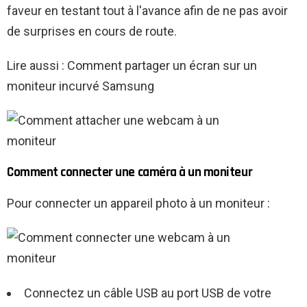
faveur en testant tout à l'avance afin de ne pas avoir
de surprises en cours de route.
Lire aussi : Comment partager un écran sur un
moniteur incurvé Samsung
Comment connecter une caméra à un moniteur
Pour connecter un appareil photo à un moniteur :
Connectez un câble USB au port USB de votre