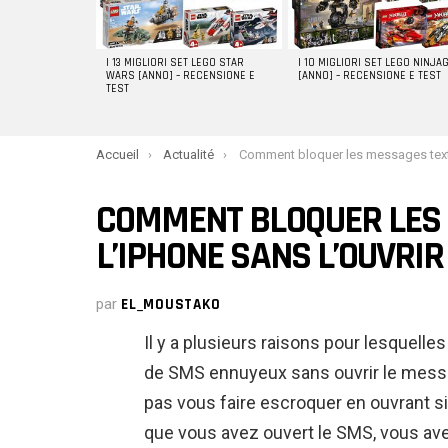
I 13 MIGLIORI SET LEGO STAR
I 10 MIGLIORI SET LEGO NINJA
WARS [ANNO] – RECENSIONE E
[ANNO] – RECENSIONE E TEST
TEST
You are here:
Accueil
Actualité
Comment bloquer les messages texte sur l’iPhone sans l’
COMMENT BLOQUER LES 
L’IPHONE SANS L’OUVRIR
par
EL_MOUSTAKO
Il y a plusieurs raisons pour lesquell
de SMS ennuyeux sans ouvrir le messa
pas vous faire escroquer en ouvrant 
que vous avez ouvert le SMS, vous avez