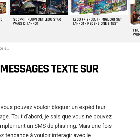
GO
SCOPRI I NUOVI SET LEGO STAR
LEGO FRIENDS: I 4 MIGLIORI SET
WARS DI [ANNO]
[ANNO] – RECENSIONE E TEST
I N
WOR
ouvrir
MESSAGES TEXTE SUR
es vous pouvez vouloir bloquer un expéditeur
ge. Tout d'abord, je sais que vous ne pouvez
simplement un SMS de phishing. Mais une fois
 tendance à vouloir interagir avec le