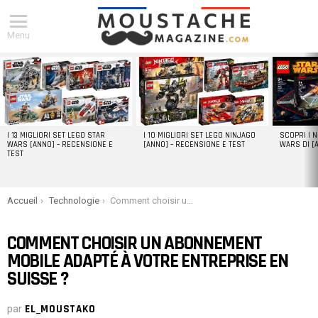
Menu
DERNIERS
ARTICLES
I 13 MIGLIORI SET LEGO STAR
I 10 MIGLIORI SET LEGO NINJAGO
SCOPRI I 
WARS [ANNO] – RECENSIONE E
[ANNO] – RECENSIONE E TEST
WARS DI [
TEST
You are here:
Accueil
Technologie
Comment choisir un abonnement mobile adapté à votre entreprise en Suisse ?
COMMENT CHOISIR UN ABONNEMENT
MOBILE ADAPTÉ À VOTRE ENTREPRISE EN
SUISSE ?
par
EL_MOUSTAKO