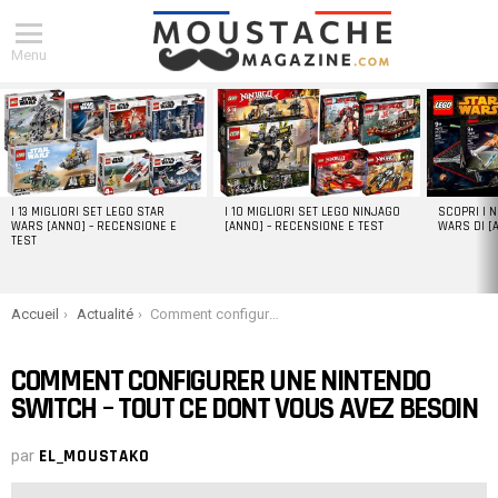
Menu
DERNIERS
ARTICLES
I 13 MIGLIORI SET LEGO STAR
I 10 MIGLIORI SET LEGO NINJAGO
SCOPRI I 
WARS [ANNO] – RECENSIONE E
[ANNO] – RECENSIONE E TEST
WARS DI [
TEST
You are here:
Accueil
Actualité
Comment configurer une Nintendo Switch – Tout ce dont vous avez besoin
COMMENT CONFIGURER UNE NINTENDO
SWITCH – TOUT CE DONT VOUS AVEZ BESOIN
par
EL_MOUSTAKO