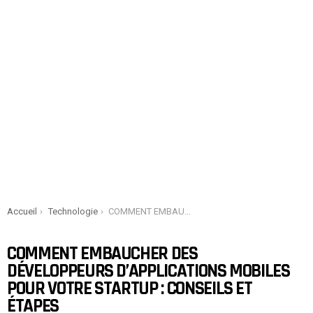
You are here:
Accueil
Technologie
COMMENT EMBAUCHER DES DÉVELOPPEURS D’APPLICATIONS MOBILES POUR VOTRE STARTUP : CONSEILS ET ÉTAPES
COMMENT EMBAUCHER DES
DÉVELOPPEURS D’APPLICATIONS MOBILES
POUR VOTRE STARTUP : CONSEILS ET
ÉTAPES