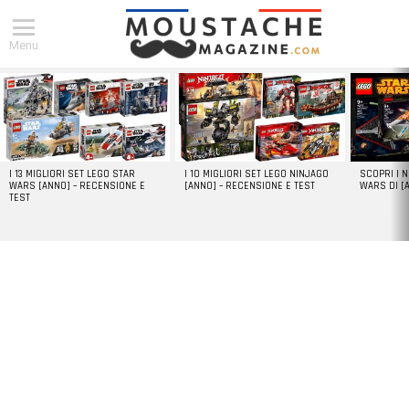
Menu
DERNIERS
ARTICLES
I 13 MIGLIORI SET LEGO STAR
I 10 MIGLIORI SET LEGO NINJAGO
SCOPRI I 
WARS [ANNO] – RECENSIONE E
[ANNO] – RECENSIONE E TEST
WARS DI [
TEST