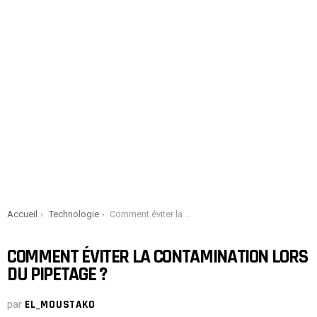
You are here:
Accueil
Technologie
Comment éviter la contamination lors du pipetage ?
COMMENT ÉVITER LA CONTAMINATION LORS
DU PIPETAGE ?
par
EL_MOUSTAKO