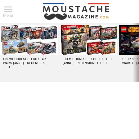
Menu
DERNIERS
ARTICLES
I 13 MIGLIORI SET LEGO STAR
I 10 MIGLIORI SET LEGO NINJAGO
SCOPRI I 
WARS [ANNO] – RECENSIONE E
[ANNO] – RECENSIONE E TEST
WARS DI [
TEST