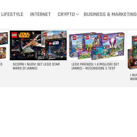
LIFESTYLE
INTERNET
CRYPTO
BUSINESS & MARKETING
GO
SCOPRI I NUOVI SET LEGO STAR
LEGO FRIENDS: I 4 MIGLIORI SET
WARS DI [ANNO]
[ANNO] – RECENSIONE E TEST
I N
WOR