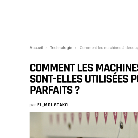
You are here:
Accueil
Technologie
Comment les machines à découper le papier sont-elles utilisées pour créer de
COMMENT LES MACHINES
SONT-ELLES UTILISÉES 
PARFAITS ?
par
EL_MOUSTAKO