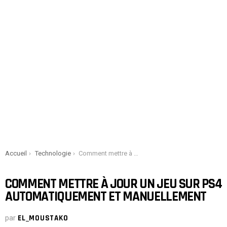
You are here:
Accueil
Technologie
Comment mettre à jour un jeu sur PS4 automatiquement et manuellement
COMMENT METTRE À JOUR UN JEU SUR PS4
AUTOMATIQUEMENT ET MANUELLEMENT
par
EL_MOUSTAKO