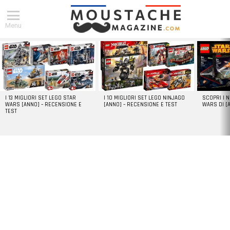
Menu
DERNIERS
ARTICLES
I 13 MIGLIORI SET LEGO STAR
I 10 MIGLIORI SET LEGO NINJAGO
SCOPRI I 
WARS [ANNO] – RECENSIONE E
[ANNO] – RECENSIONE E TEST
WARS DI [
TEST