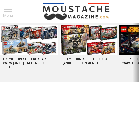
Menu
DERNIERS
ARTICLES
I 13 MIGLIORI SET LEGO STAR
I 10 MIGLIORI SET LEGO NINJAGO
SCOPRI I 
WARS [ANNO] – RECENSIONE E
[ANNO] – RECENSIONE E TEST
WARS DI [
TEST