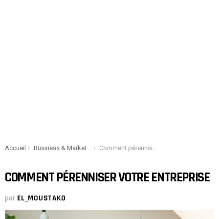
You are here:
Accueil
Business & Marketing
Comment pérenniser votre entreprise
COMMENT PÉRENNISER VOTRE ENTREPRISE
par
EL_MOUSTAKO