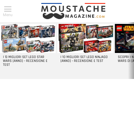
Menu
DERNIERS
ARTICLES
I 13 MIGLIORI SET LEGO STAR
I 10 MIGLIORI SET LEGO NINJAGO
SCOPRI I 
WARS [ANNO] – RECENSIONE E
[ANNO] – RECENSIONE E TEST
WARS DI [
TEST