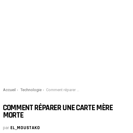
You are here:
Accueil
Technologie
Comment réparer une carte mère morte
COMMENT RÉPARER UNE CARTE MÈRE
MORTE
par
EL_MOUSTAKO