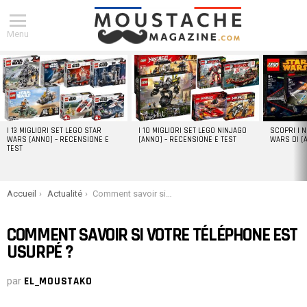
Menu
DERNIERS
ARTICLES
I 13 MIGLIORI SET LEGO STAR
I 10 MIGLIORI SET LEGO NINJAGO
SCOPRI I 
WARS [ANNO] – RECENSIONE E
[ANNO] – RECENSIONE E TEST
WARS DI [
TEST
You are here:
Accueil
Actualité
Comment savoir si votre téléphone est usurpé ?
COMMENT SAVOIR SI VOTRE TÉLÉPHONE EST
USURPÉ ?
par
EL_MOUSTAKO