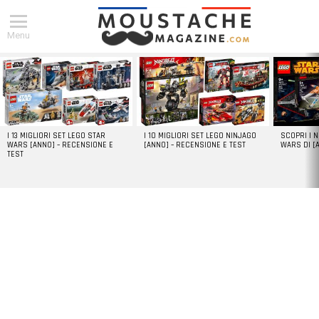
Menu
DERNIERS
ARTICLES
I 13 MIGLIORI SET LEGO STAR
I 10 MIGLIORI SET LEGO NINJAGO
SCOPRI I 
WARS [ANNO] – RECENSIONE E
[ANNO] – RECENSIONE E TEST
WARS DI [
TEST