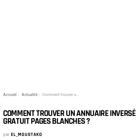
You are here:
Accueil
Actualité
Comment trouver un annuaire inversé gratuit Pages Blanches ?
COMMENT TROUVER UN ANNUAIRE INVERSÉ
GRATUIT PAGES BLANCHES ?
par
EL_MOUSTAKO