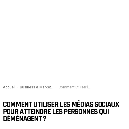
You are here:
Accueil
Business & Marketing
Comment utiliser les médias sociaux pour atteindre les personnes qui déménagent ?
COMMENT UTILISER LES MÉDIAS SOCIAUX
POUR ATTEINDRE LES PERSONNES QUI
DÉMÉNAGENT ?