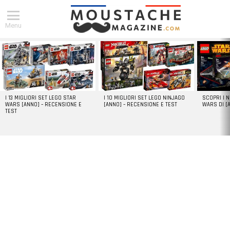
Menu
DERNIERS
ARTICLES
I 13 MIGLIORI SET LEGO STAR
I 10 MIGLIORI SET LEGO NINJAGO
SCOPRI I 
WARS [ANNO] – RECENSIONE E
[ANNO] – RECENSIONE E TEST
WARS DI [
TEST