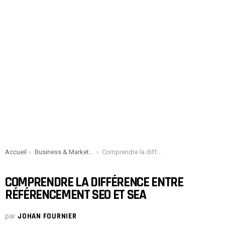
You are here:
Accueil
Business & Marketing
Comprendre la différence entre référencement SEO et SEA
COMPRENDRE LA DIFFÉRENCE ENTRE
RÉFÉRENCEMENT SEO ET SEA
par
JOHAN FOURNIER