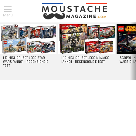
Menu
DERNIERS
ARTICLES
I 13 MIGLIORI SET LEGO STAR
I 10 MIGLIORI SET LEGO NINJAGO
SCOPRI I 
WARS [ANNO] – RECENSIONE E
[ANNO] – RECENSIONE E TEST
WARS DI [
TEST