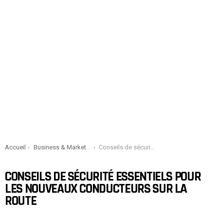
You are here:
Accueil
Business & Marketing
Conseils de sécurité essentiels pour les nouveaux conducteurs sur la route
CONSEILS DE SÉCURITÉ ESSENTIELS POUR
LES NOUVEAUX CONDUCTEURS SUR LA
ROUTE