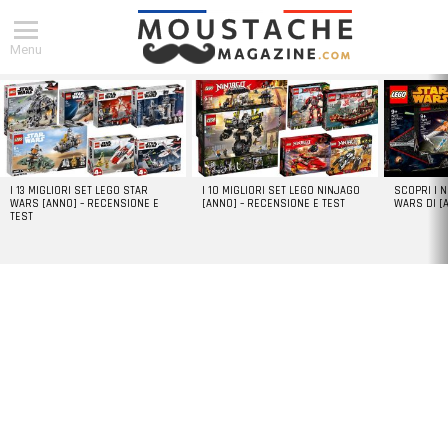
Menu
DERNIERS
ARTICLES
I 13 MIGLIORI SET LEGO STAR
I 10 MIGLIORI SET LEGO NINJAGO
SCOPRI I 
WARS [ANNO] – RECENSIONE E
[ANNO] – RECENSIONE E TEST
WARS DI [
TEST