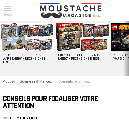
Menu
DERNIERS
ARTICLES
I 13 MIGLIORI SET LEGO STAR
I 10 MIGLIORI SET LEGO NINJAGO
SCOPRI I 
WARS [ANNO] – RECENSIONE E
[ANNO] – RECENSIONE E TEST
WARS DI [
TEST
You are here:
Accueil
Business & Marketing
Conseils pour focaliser votre attention
CONSEILS POUR FOCALISER VOTRE
ATTENTION
par
EL_MOUSTAKO