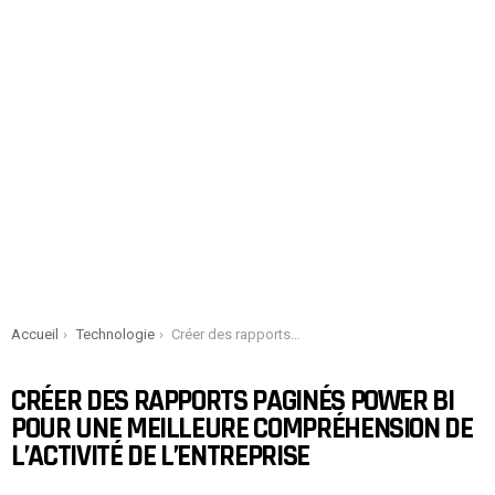
You are here:
Accueil
Technologie
Créer des rapports paginés Power BI pour une meilleure compréhension de l’activité de l’entreprise
CRÉER DES RAPPORTS PAGINÉS POWER BI
POUR UNE MEILLEURE COMPRÉHENSION DE
L’ACTIVITÉ DE L’ENTREPRISE