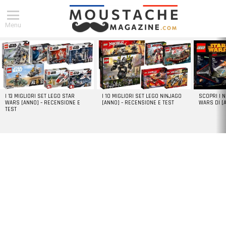
Menu
DERNIERS
ARTICLES
I 13 MIGLIORI SET LEGO STAR
I 10 MIGLIORI SET LEGO NINJAGO
SCOPRI I 
WARS [ANNO] – RECENSIONE E
[ANNO] – RECENSIONE E TEST
WARS DI [
TEST