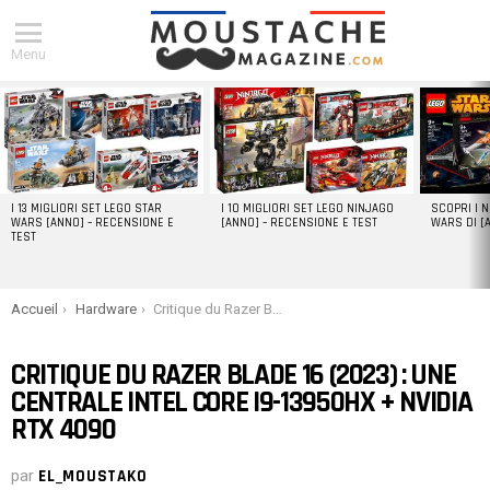
Menu
DERNIERS
ARTICLES
I 13 MIGLIORI SET LEGO STAR
I 10 MIGLIORI SET LEGO NINJAGO
SCOPRI I 
WARS [ANNO] – RECENSIONE E
[ANNO] – RECENSIONE E TEST
WARS DI [
TEST
You are here:
Accueil
Hardware
Critique du Razer Blade 16 (2023) : Une centrale Intel Core i9-13950HX + NVIDIA RTX 4090
CRITIQUE DU RAZER BLADE 16 (2023) : UNE
CENTRALE INTEL CORE I9-13950HX + NVIDIA
RTX 4090
par
EL_MOUSTAKO